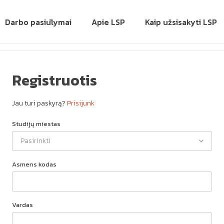
Darbo pasiūlymai
Apie LSP
Kaip užsisakyti LSP
Registruotis
Jau turi paskyrą?
Prisijunk
Studijų miestas
Pasirinkti
Asmens kodas
Vardas