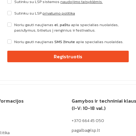
Sutinku su LSP sistemos
naudojimo taisyklėmis.
Sutinku su LSP
privatumo politika
Noriu gauti naujienas
el. paštu
apie specialias nuolaidas,
pasiūlymus, bilietus į renginius ir festivalius.
Noriu gauti naujienas
SMS žinute
apie specialias nuolaidas.
Registruotis
formacijos
Gamybos ir techniniai klau
(I-V: 10-18 val.)
+370 664 45 050
pagalba@lsp.lt
itika